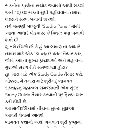
ભક્તોના પ્રશ્નોના સચોટ જવાબો આપી શકશો 
અને 10,000 ભક્તો સુધી પહોંચવાના તમારા 
લક્ષ્યને સરળ બનાવી શકશો.
તમે જમણી બાજુની 'Studio Panel' માંથી 
આના આધારે પોડકાસ્ટ કે ક્વિઝ પણ બનાવી 
શકો છો.
શું તમે ઈચ્છો છો કે હું આ લખાણના આધારે 
તમારા માટે એક 'Study Guide' તૈયાર કરું, 
જેમાં કથાના મુખ્ય ફાયદાઓ અને મહત્વના 
મુદ્દાઓ સરળ રીતે સમજાવ્યા હોય?
હા, મારા માટે એક Study Guide તૈયાર કરો.
ચોક્કસ, મેં તમારા માટે શ્રીમદ્ ભાગવત 
સપ્તાહનું મહાત્મ્ય સમજાવતી એક સુંદર 
Study Guide તૈયાર કરવાની પ્રક્રિયા શરૂ 
કરી દીધી છે.
આ માર્ગદર્શિકામાં નીચેના મુખ્ય મુદ્દાઓ 
આવરી લેવામાં આવશે:
ભાગવત કથાનો અર્થ: ભગવાન શ્રી કૃષ્ણના 