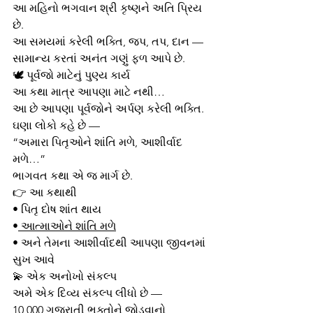
આ મહિનો ભગવાન શ્રી કૃષ્ણને અતિ પ્રિય 
છે.
આ સમયમાં કરેલી ભક્તિ, જપ, તપ, દાન —
સામાન્ય કરતાં અનંત ગણું ફળ આપે છે.
🕊️ પૂર્વજો માટેનું પુણ્ય કાર્ય
આ કથા માત્ર આપણા માટે નથી…
આ છે આપણા પૂર્વજોને અર્પણ કરેલી ભક્તિ.
ઘણા લોકો કહે છે —
“અમારા પિતૃઓને શાંતિ મળે, આશીર્વાદ 
મળે…”
ભાગવત કથા એ જ માર્ગ છે.
👉 આ કથાથી
• પિતૃ દોષ શાંત થાય
•
 આત્માઓને શાંતિ મળે
• અને તેમના આશીર્વાદથી આપણા જીવનમાં 
સુખ આવે
💫 એક અનોખો સંકલ્પ
અમે એક દિવ્ય સંકલ્પ લીધો છે —
10,000 ગુજરાતી ભક્તોને જોડવાનો