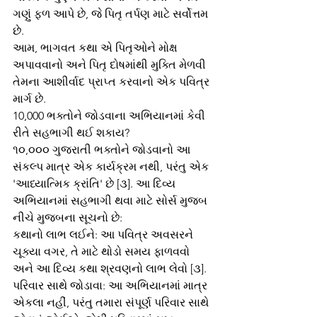
ગણું ફળ આપે છે, જે પિતૃ તર્પણ માટે સર્વોત્તમ 
છે.
આમ, ભાગવત કથા એ પિતૃઓને મોક્ષ 
અપાવવાનો અને પિતૃ દોષમાંથી મુક્તિ મેળવી 
તેમના આશીર્વાદ પ્રાપ્ત કરવાનો એક પવિત્ર 
માર્ગ છે.
10,000 ભક્તોને જોડવાના અભિયાનમાં કેવી 
રીતે સહભાગી થઈ શકાય?
૧૦,૦૦૦ ગુજરાતી ભક્તોને જોડવાનો આ 
સંકલ્પ માત્ર એક કાર્યક્રમ નથી, પરંતુ એક 
'આધ્યાત્મિક ક્રાંતિ' છે [૩]. આ દિવ્ય 
અભિયાનમાં સહભાગી થવા માટે સોર્સ મુજબ 
નીચે મુજબના સૂચનો છે:
કથાનો લાભ લઈને: આ પવિત્ર અવસરને 
ચૂક્યા વગર, તે માટે થોડો સમય ફાળવવો 
અને આ દિવ્ય કથા શ્રવણનો લાભ લેવો [૩].
પરિવાર સાથે જોડાવા: આ અભિયાનમાં માત્ર 
એકલા નહીં, પરંતુ તમારા સંપૂર્ણ પરિવાર સાથે 