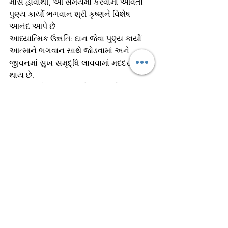
માસ હોવાથી, આ સમયમાં કરવામાં આવતાં 
પુણ્ય કાર્યો ભગવાન શ્રી કૃષ્ણને વિશેષ 
આનંદ આપે છે 
આધ્યાત્મિક ઉન્નતિ: દાન જેવા પુણ્ય કાર્યો 
આત્માને ભગવાન સાથે જોડવામાં અને 
જીવનમાં સુખ-સમૃદ્ધિ લાવવામાં મદદરૂપ 
થાય છે.
ટૂંકમાં, અધિક માસમાં કરેલું દાન એ અક્ષય 
પુણ્ય કમાવવાની અને ભગવાનના આશીર્વાદ 
મેળવવાની એક શ્રેષ્ઠ તક છે [૨].
કથા સાંભળવાથી મનની ચિંતાઓ કેવી રીતે 
દૂર થાય છે?
શ્રીમદ્ ભાગવત કથા સાંભળવાથી મનની 
ચિંતાઓ દૂર થવાના મુખ્ય કારણો સ્ત્રોતોમાં 
નીચે મુજબ જણાવવામાં આવ્યા છે:
આંતરિક શાંતિ અને આનંદ: ભાગવત કથા એ 
આંતરિક શાંતિ અને આત્માના આનંદનો 
સાચો ઉત્તર છે .જ્યારે વ્યક્તિ ભગવાનના 
જીવનનો અમૃતરસ પીવે છે, ત્યારે તેના મનમાં 