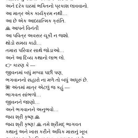
અને દરેક ઘરમાં ભક્તિનો પ્રકાશ લાવવાનો.
આ માત્ર એક કાર્યક્રમ નથી…
આ છે એક આધ્યાત્મિક ક્રાંતિ.
🙏 આપને વિનંતી
આ પવિત્ર અવસર ચૂકી ન જશો.
થોડો સમય કાઢો…
તમારા પરિવાર સાથે જોડાઓ…
અને આ દિવ્ય કથાનો લાભ લો.
👉 કારણ કે —
જીવનમાં બધું મળ્યા પછી પણ,
ભગવાનનો સહારો ના મળે તો બધું અધૂરું છે.
🌺 અંતમાં માત્ર એટલું જ કહું —
ભાગવત સાંભળો…
જીવનને જાણો…
અને ભગવાનને અનુભવો…
જય શ્રી કૃષ્ણ 🙏
જય શ્રી કૃષ્ણ! 🙏 તમે શ્રીમદ્ ભાગવત 
કથાનું અને ખાસ કરીને અધિક માસનું ખૂબ 