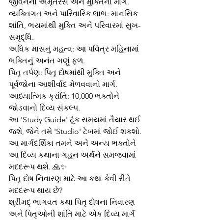
જીવનનો અમૃતરસ અને મુક્તિનો માર્ગ.
વ્યક્તિગત અને પારિવારિક લાભ: માનસિક 
શાંતિ, ભયમાંથી મુક્તિ અને પરિવારમાં સુખ-
સમૃદ્ધિ.
અધિક માસનું મહત્વ: આ પવિત્ર મહિનામાં 
ભક્તિનું અનંત ગણું ફળ.
પિતૃ તર્પણ: પિતૃ દોષમાંથી મુક્તિ અને 
પૂર્વજોના આશીર્વાદ મેળવવાનો માર્ગ.
આધ્યાત્મિક ક્રાંતિ: 10,000 ભક્તોને 
જોડવાનો દિવ્ય સંકલ્પ.
આ 'Study Guide' ટૂંક સમયમાં તૈયાર થઈ 
જશે, જેને તમે 'Studio' ટેબમાં જોઈ શકશો. 
આ માર્ગદર્શિકા તમને અને અન્ય ભક્તોને 
આ દિવ્ય કથાના ગહન અર્થને સમજવામાં 
મદદરૂપ થશે. 🙏✨
પિતૃ દોષ નિવારણ માટે આ કથા કેવી રીતે 
મદદરૂપ થાય છે?
શ્રીમદ્ ભાગવત કથા પિતૃ દોષના નિવારણ 
અને પિતૃઓની શાંતિ માટે એક દિવ્ય માર્ગ 