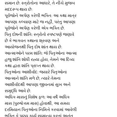
સમાન છે. સ્ત્રોતોના આધારે, તે નીચે મુજબ 
મદદરૂપ થાય છે:
પૂર્વજોને અર્પણ કરેલી ભક્તિ: આ કથા માત્ર 
આપણા કલ્યાણ માટે જ નહીં, પરંતુ આપણા 
પૂર્વજોને અર્પણ કરેલી એક ભક્તિ છે.
પિતૃ દોષની શાંતિ: સ્ત્રોતો સ્પષ્ટપણે જણાવે 
છે કે ભાગવત કથાના શ્રવણ અને 
આયોજનથી પિતૃ દોષ શાંત થાય છે.
આત્માઓને પરમ શાંતિ: જે પિતૃઓના આત્મા 
હજુ શાંતિ શોધી રહ્યા હોય, તેમને આ દિવ્ય 
કથા દ્વારા શાંતિ પ્રાપ્ત થાય છે.
પિતૃઓના આશીર્વાદ: જ્યારે પિતૃઓના 
આત્માને શાંતિ મળે છે, ત્યારે તેમના 
આશીર્વાદથી આપણા જીવનમાં સુખ અને 
સમૃદ્ધિ આવે છે.
અધિક માસનું વિશેષ ફળ: આ વર્ષે અધિક 
માસ (પુરુષોત્તમ માસ) હોવાથી, આ સમય 
દરમિયાન પિતૃઓના નિમિત્તે કરવામાં આવેલી 
ભક્તિ કે પુણ્ય કાર્ય સામાન્ય કરતાં અનંત 