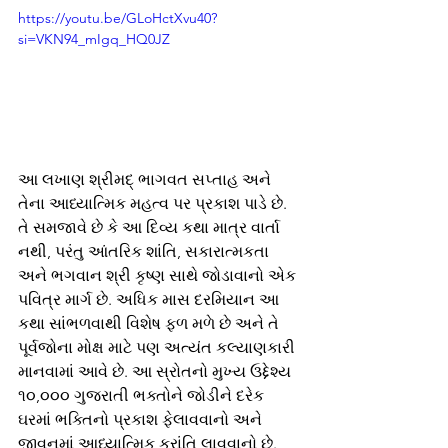
https://youtu.be/GLoHctXvu40?
si=VKN94_mIgq_HQ0JZ
આ લખાણ શ્રીમદ્ ભાગવત સપ્તાહ અને 
તેના આધ્યાત્મિક મહત્વ પર પ્રકાશ પાડે છે. 
તે સમજાવે છે કે આ દિવ્ય કથા માત્ર વાર્તા 
નથી, પરંતુ આંતરિક શાંતિ, સકારાત્મકતા 
અને ભગવાન શ્રી કૃષ્ણ સાથે જોડાવાનો એક 
પવિત્ર માર્ગ છે. અધિક માસ દરમિયાન આ 
કથા સાંભળવાથી વિશેષ ફળ મળે છે અને તે 
પૂર્વજોના મોક્ષ માટે પણ અત્યંત કલ્યાણકારી 
માનવામાં આવે છે. આ સ્રોતનો મુખ્ય ઉદ્દેશ્ય 
૧૦,૦૦૦ ગુજરાતી ભક્તોને જોડીને દરેક 
ઘરમાં ભક્તિનો પ્રકાશ ફેલાવવાનો અને 
જીવનમાં આધ્યાત્મિક ક્રાંતિ લાવવાનો છે. 