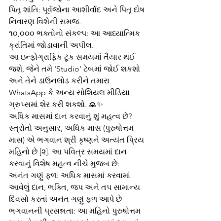
પિતૃ શાંતિ: પૂર્વજોના આશીર્વાદ અને પિતૃ દોષ 
નિવારણ વિશેની સમજ.
૧૦,૦૦૦ ભક્તોનો સંકલ્પ: આ આધ્યાત્મિક 
ક્રાંતિમાં જોડાવાની અપીલ.
આ ઇન્ફોગ્રાફિક ટૂંક સમયમાં તૈયાર થઈ 
જશે, જેને તમે 'Studio' ટેબમાં જોઈ શકશો 
અને તેને ડાઉનલોડ કરીને તમારા 
WhatsApp કે અન્ય સોશિયલ મીડિયા 
ગ્રુપ્સમાં શેર કરી શકશો. 🙏✨
અધિક માસમાં દાન કરવાનું શું મહત્વ છે?
સ્ત્રોતો અનુસાર, અધિક માસ (પુરુષોત્તમ 
માસ) એ ભગવાન શ્રી કૃષ્ણને અત્યંત પ્રિય 
મહિનો છે [૨]. આ પવિત્ર સમયમાં દાન 
કરવાનું વિશેષ મહત્વ નીચે મુજબ છે:
અનંત ગણું ફળ: અધિક માસમાં કરવામાં 
આવેલું દાન, ભક્તિ, જપ અને તપ સામાન્ય 
દિવસો કરતાં અનંત ગણું ફળ આપે છે 
ભગવાનની પ્રસન્નતા: આ મહિનો પુરુષોત્તમ 