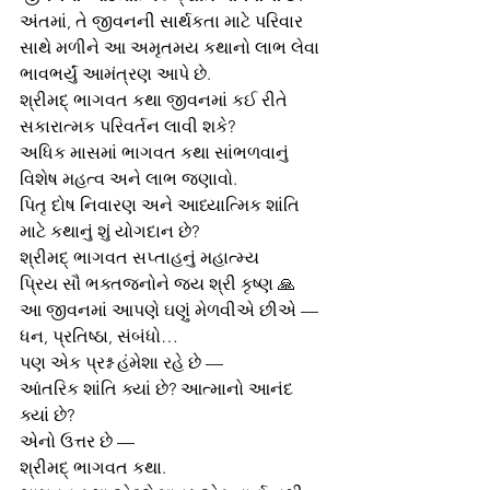
અંતમાં, તે જીવનની સાર્થકતા માટે પરિવાર 
સાથે મળીને આ અમૃતમય કથાનો લાભ લેવા 
ભાવભર્યું આમંત્રણ આપે છે.
શ્રીમદ્ ભાગવત કથા જીવનમાં કઈ રીતે 
સકારાત્મક પરિવર્તન લાવી શકે?
અધિક માસમાં ભાગવત કથા સાંભળવાનું 
વિશેષ મહત્વ અને લાભ જણાવો.
પિતૃ દોષ નિવારણ અને આધ્યાત્મિક શાંતિ 
માટે કથાનું શું યોગદાન છે?
શ્રીમદ્ ભાગવત સપ્તાહનું મહાત્મ્ય
પ્રિય સૌ ભક્તજનોને જય શ્રી કૃષ્ણ 🙏
આ જીવનમાં આપણે ઘણું મેળવીએ છીએ — 
ધન, પ્રતિષ્ઠા, સંબંધો…
પણ એક પ્રશ્ન હંમેશા રહે છે —
આંતરિક શાંતિ ક્યાં છે? આત્માનો આનંદ 
ક્યાં છે?
એનો ઉત્તર છે —
શ્રીમદ્ ભાગવત કથા.