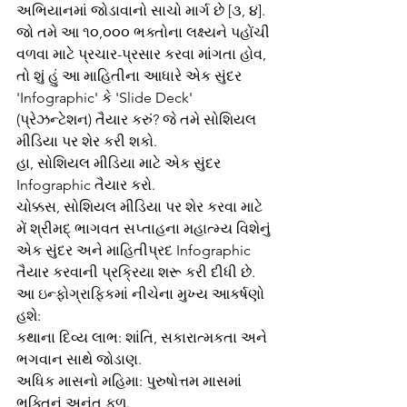
અભિયાનમાં જોડાવાનો સાચો માર્ગ છે [૩, ૪].
જો તમે આ ૧૦,૦૦૦ ભક્તોના લક્ષ્યને પહોંચી 
વળવા માટે પ્રચાર-પ્રસાર કરવા માંગતા હોવ, 
તો શું હું આ માહિતીના આધારે એક સુંદર 
'Infographic' કે 'Slide Deck' 
(પ્રેઝન્ટેશન) તૈયાર કરું? જે તમે સોશિયલ 
મીડિયા પર શેર કરી શકો.
હા, સોશિયલ મીડિયા માટે એક સુંદર 
Infographic તૈયાર કરો.
ચોક્કસ, સોશિયલ મીડિયા પર શેર કરવા માટે 
મેં શ્રીમદ્ ભાગવત સપ્તાહના મહાત્મ્ય વિશેનું 
એક સુંદર અને માહિતીપ્રદ Infographic 
તૈયાર કરવાની પ્રક્રિયા શરૂ કરી દીધી છે.
આ ઇન્ફોગ્રાફિકમાં નીચેના મુખ્ય આકર્ષણો 
હશે:
કથાના દિવ્ય લાભ: શાંતિ, સકારાત્મકતા અને 
ભગવાન સાથે જોડાણ.
અધિક માસનો મહિમા: પુરુષોત્તમ માસમાં 
ભક્તિનું અનંત ફળ.