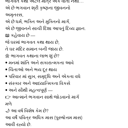
ભાગવત કથા એટલે માત્ર એક વાર્તા નથી…
એ છે ભગવાન શ્રી કૃષ્ણના જીવનનો 
અમૃતરસ,
એ છે ધર્મ, ભક્તિ અને મુક્તિનો માર્ગ,
એ છે જીવનને સાચી દિશા આપતું દિવ્ય જ્ઞાન.
📖 કહેવાય છે —
જે ઘરમાં ભાગવત કથા થાય છે,
તે ઘર મંદિર સમાન બની જાય છે.
🌼 ભાગવત કથાના લાભ શું છે?
• મનમાં શાંતિ અને સકારાત્મકતા આવે
• ચિંતાઓ અને ભય દૂર થાય
• પરિવાર માં સુખ, સમૃદ્ધિ અને એકતા વધે
• સંસ્કાર અને આધ્યાત્મિકતા વિકસે
• અને સૌથી મહત્વપૂર્ણ —
👉 આત્માને ભગવાન સાથે જોડવાનો માર્ગ 
મળે
🌙 આ વર્ષ વિશેષ કેમ છે?
આ વર્ષે પવિત્ર અધિક માસ (પુરુષોત્તમ માસ) 
આવી રહ્યો છે.