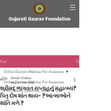
Gujarati Gaurav Foundation
Post
Online Doctors Webinar For Awarenes
Nimish Thakkar
Online Doctors Webinar For Awarenes
May 4
7 min read
શ્રીમદ્ ભાગવત સપ્તાહનું મહાત્મ્ય?
FREE Kidney Detection Tests For GGF
પિતૃ દોષ શાંત થાય- ?આત્માઓને
શાંતિ મળે ?