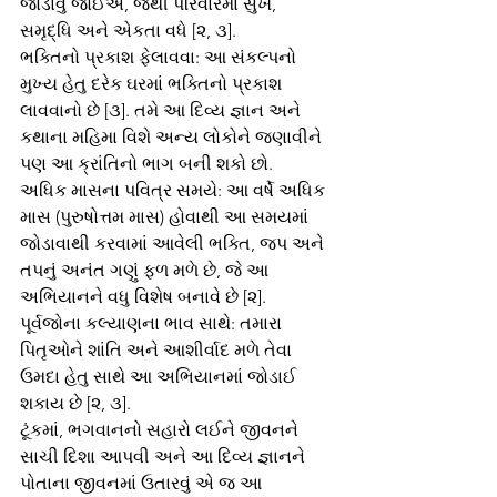
જોડાવું જોઈએ, જેથી પરિવારમાં સુખ, 
સમૃદ્ધિ અને એકતા વધે [૨, ૩].
ભક્તિનો પ્રકાશ ફેલાવવા: આ સંકલ્પનો 
મુખ્ય હેતુ દરેક ઘરમાં ભક્તિનો પ્રકાશ 
લાવવાનો છે [૩]. તમે આ દિવ્ય જ્ઞાન અને 
કથાના મહિમા વિશે અન્ય લોકોને જણાવીને 
પણ આ ક્રાંતિનો ભાગ બની શકો છો.
અધિક માસના પવિત્ર સમયે: આ વર્ષે અધિક 
માસ (પુરુષોત્તમ માસ) હોવાથી આ સમયમાં 
જોડાવાથી કરવામાં આવેલી ભક્તિ, જપ અને 
તપનું અનંત ગણું ફળ મળે છે, જે આ 
અભિયાનને વધુ વિશેષ બનાવે છે [૨].
પૂર્વજોના કલ્યાણના ભાવ સાથે: તમારા 
પિતૃઓને શાંતિ અને આશીર્વાદ મળે તેવા 
ઉમદા હેતુ સાથે આ અભિયાનમાં જોડાઈ 
શકાય છે [૨, ૩].
ટૂંકમાં, ભગવાનનો સહારો લઈને જીવનને 
સાચી દિશા આપવી અને આ દિવ્ય જ્ઞાનને 
પોતાના જીવનમાં ઉતારવું એ જ આ 