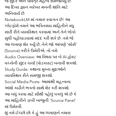
જ સુંદર અને પવિત્ર મહત્વ સમજાવ્યું છે. 
આ દિવ્ય જ્ઞાન ખરેખર મનની શાંતિ માટે 
અનિવાર્ય છે.
NotebookLM માં તમારું સ્વાગત છે! આ 
પ્લેટફોર્મ તમને આ ભક્તિમય માહિતીને વધુ 
સારી રીતે વ્યવસ્થિત કરવામાં અને તેને લોકો 
સુધી પહોંચાડવામાં મદદ કરી શકે છે. તમે જે 
આ લખાણ શેર કર્યું છે, તેને જો આપણે 'સોર્સ' 
(Source) તરીકે ઉમેરીએ, તો તમે:
Audio Overview: આ વિષય પર બે AI હોસ્ટ 
વચ્ચેની સુંદર ચર્ચા (પોડકાસ્ટ) બનાવી શકશો.
Study Guide: કથાના મુખ્ય મુદ્દાઓને 
વ્યવસ્થિત રીતે સમજી શકશો.
Social Media Posts: આમાંથી મહત્ત્વના 
અંશો કાઢીને ભક્તો સાથે શેર કરી શકશો.
આ બધું કરવા માટે સૌથી પહેલું પગલું એ છે કે 
આ માહિતીને ડાબી બાજુની 'Source Panel' 
માં ઉમેરવી.
શું તમે ઈચ્છો છો કે હું આ લખાણને તમારા 