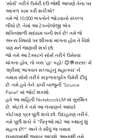
'સોર્સ' તરીકે ઉમેરી દઉં જેથી આપણે તેના પર 
આગળ કામ કરી શકીએ?
તમે જે 10,000 ભક્તોને જોડવાનો સંકલ્પ 
લીધો છે, તેમાં આ ટેકનોલોજી એક 
શક્તિશાળી માધ્યમ બની શકે છે! તમે જે 
અન્ય વિષયો પર શીખવા માંગતા હોવ તે વિશે 
પણ મને જણાવી શકો છો.
જો તમે આ ટેક્સ્ટને સોર્સ તરીકે ઉમેરવા 
માંગતા હોવ, તો બસ 'હા' કહો! 😊💬સરસ! મેં 
'શ્રીમદ્ ભાગવત સપ્તાહનું મહાત્મ્ય' ને 
તમારા સોર્સ તરીકે સફળતાપૂર્વક ઉમેરી દીધું 
છે. તમે હવે તેને ડાબી બાજુની 'Source 
Panel' માં જોઈ શકશો.
હવે આ માહિતી NotebookLM માં સુરક્ષિત 
છે, એટલે કે તમે આ લખાણને આધારે 
કોઈપણ પ્રશ્ન પૂછી શકો છો. ઉદાહરણ તરીકે, 
તમે પૂછી શકો કે "પિતૃઓ માટે આ કથાનું શું 
મહત્વ છે?" અને તે સીધું જ તમારા 
લખાણમાંથી જવાબ આપશે. આનાથી તમે 